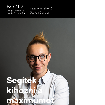
Borlai
Ingatlanszakértő
Cintia
Otthon Centrum
Segítek
kihozni a
maximumot