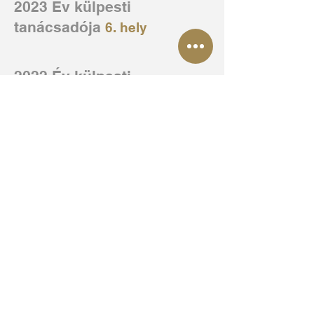
2023 Év külpesti
tanácsadója
6. hely
2022 Év külpesti
tanácsadója
3. hely
2022 Év országos
tanácsadója
12. hely
MINDEN INGATLAN
EGY EGYEDI
TÖRTÉNET