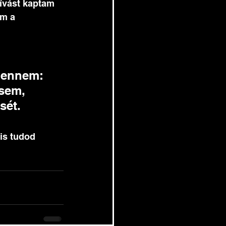
ívást kaptam 
am a 
bennem: 
sem, 
ét. 
is tudod 