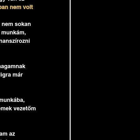
ban nem volt 
n nem sokan 
y munkám, 
nanszírozni 
 magamnak  
igra már 
 munkába, 
remek vezetőm 
tam az 