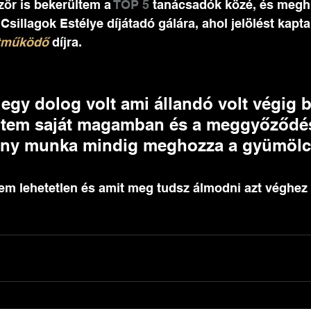
zör is bekerültem a
 TOP 5
 tanácsadók közé, és megh
sillagok Estélye díjátadó gálára, ahol jelölést kapt
ttműködő
 díjra. 
gy dolog volt ami állandó volt végig 
hitem saját magamban és a meggyőződé
ny munka mindig meghozza a gyümölcs
m lehetetlen és amit meg tudsz álmodni azt véghez 