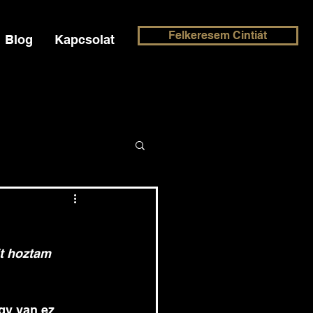
Felkeresem Cintiát
Blog
Kapcsolat
it hoztam 
gy van ez 