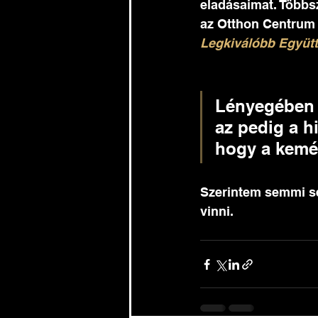
eladásaimat. Többs
az Otthon Centrum C
Legkiválóbb Együ
Lényegében e
az pedig a 
hogy a kemé
Szerintem semmi se
vinni. 