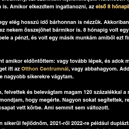
is. Amikor elkezdtem ingatlanozni, az 
első 8 hónap
 egy elég hosszú idő bárhonnan is nézzük. Akkoriba
 ez nekem összejöhet bármikor is. 8 hónapig volt eg
ele a pénzt, és volt egy másik munkám amiből ezt fi
pont amikor eldöntöttem: vagy tovább lépek, és adok
t itt az 
Otthon Centrumnál
, vagy abbahagyom. Add
de nagyobb sikerekre vágytam. 
em, felvettek és belevágtam magam 120 százalékkal a
l mondjam, hogy megérte. Nagyon sokat segítettek, 
csapat vett körbe. Ami semmit sem változott. 
 sikerül fejlődnöm, 2021-ről 2022-re például dupláz