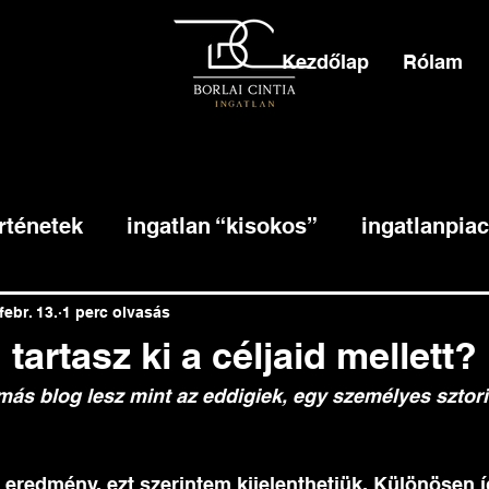
Kezdőlap
Rólam
rténetek
ingatlan “kisokos”
ingatlanpiac
febr. 13.
1 perc olvasás
tartasz ki a céljaid mellett?
más blog lesz mint az eddigiek, egy személyes sztor
eredmény, ezt szerintem kijelenthetjük. Különösen í