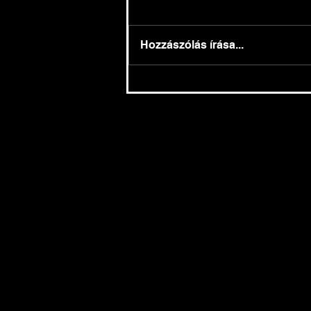
Hozzászólás írása...
Kamatmentes hitel 2025-től
- munkáshitel