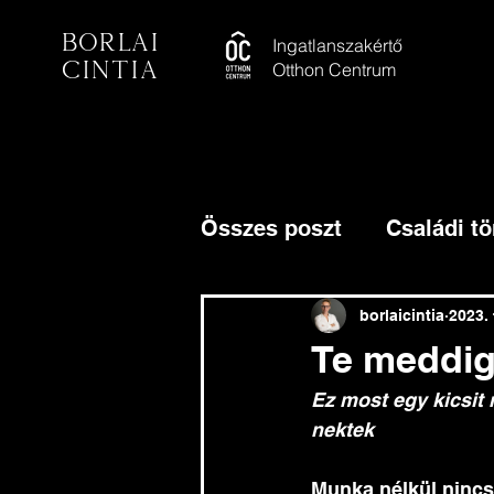
Borlai
Ingatlanszakértő
Cintia
Otthon Centrum
Összes poszt
Családi tö
borlaicintia
2023. 
Te meddig 
Ez most egy kicsit 
nektek
Munka nélkül nincs 