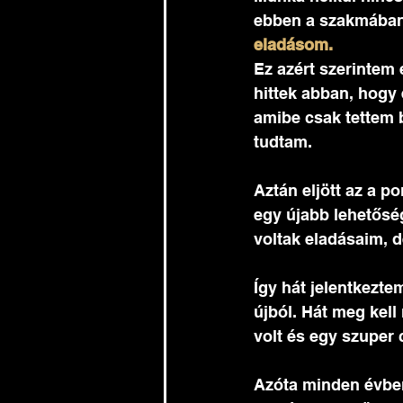
ebben a szakmában 
eladásom. 
Ez azért szerintem
hittek abban, hogy
amibe csak tettem b
tudtam.  
Aztán eljött az a 
egy újabb lehetősége
voltak eladásaim, 
Így hát jelentkezt
újból. Hát meg kel
volt és egy szuper 
Azóta minden évben