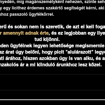
nnyedén, míg magánszemélyként nehezen, szinte se
y egy licithez érdemes szakértő segítségét kérni, aki
khoz passzoló ügyfélkörrel. 
ű és sokan nem is szeretik, de azt el kell foga
r amennyit adnak érte
, és ez legjobban egy ily
tud kijönni. 
den ügyfélnek legyen lehetősége megismernie a
az árat úgy belőni, hogy picit "alulárazott" legy
ati árához, hiszen azokban úgy is van alku, és 
nzakciós ár a mi kiinduló árunkhoz lesz közel. 