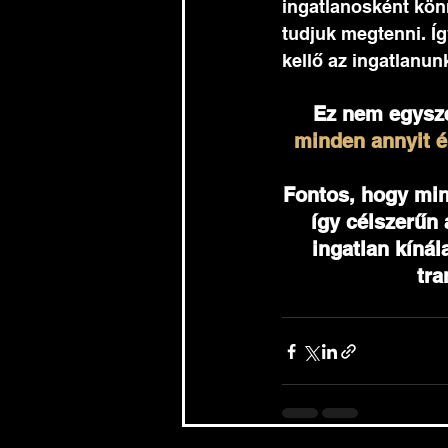
ingatlanosként kö
tudjuk megtenni. Íg
kellő az ingatlanun
Ez nem egyszer
minden annyit é
Fontos, hogy min
így célszerűn 
ingatlan kínál
tra