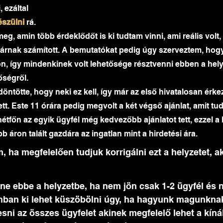
, ezáltal 
észülni
 rá. 
eg, amin több érdeklődőt is ki tudtam vinni, ami reális volt,
 árnak számított. A bemutatókat pedig úgy szerveztem, hog
ön, így mindenkinek volt lehetősége résztvenni ebben a hely
őségről. 
döntötte, hogy neki ez kell, így már az első hivatalosan érkez
zett. Este 11 órára pedig megvolt a két végső ajánlat, amit tu
tfőn az egyik ügyfél még kedvezőbb ajánlatot tett, ezzel a lic
b áron talált gazdára az ingatlan mint a hirdetési ára. 
ha megfelelően tudjuk korrigálni ezt a helyzetet, akk
 
nne ebbe a helyzetbe, ha nem jön csak 1-2 ügyfél és n
nban ki lehet küszöbölni úgy, ha hagyunk magunknak 
esni az összes ügyfelet akinek megfelelő lehet a kínál