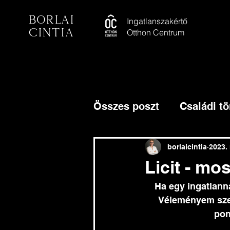
Borlai
Ingatlanszakértő
Cintia
Otthon Centrum
Összes poszt
Családi tö
borlaicintia
2023. 
Licit - mo
Ha egy ingatlann
Véleményem szeri
pon