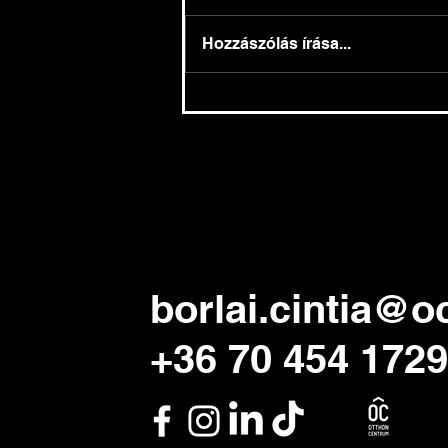
Hozzászólás írása...
Kamatmentes hitel 2025-től
- munkáshitel
borlai.cintia@o
+36 70 454 1729