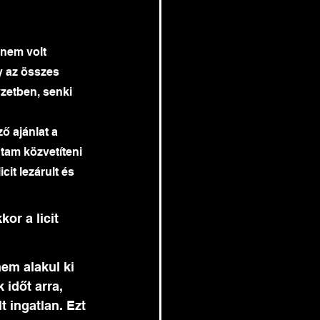
 nem volt 
y az összes 
zetben, senki 
ő ajánlat a 
dtam közvetíteni 
it lezárult és 
or a licit 
em alakul ki 
időt arra, 
t ingatlan. Ezt 