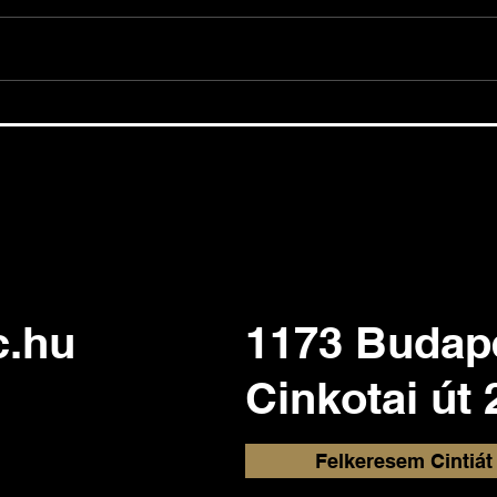
Airbnb - milyen szabályok
Nag
vonatkoznak a rövidtávú
inga
kiadásra?
érté
c.hu
1173 Budap
Cinkotai út 
Felkeresem Cintiát