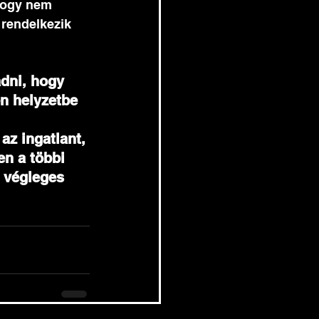
hogy nem 
 rendelkezik 
dni, hogy 
en helyzetbe 
z ingatlant, 
en a többi 
a végleges 