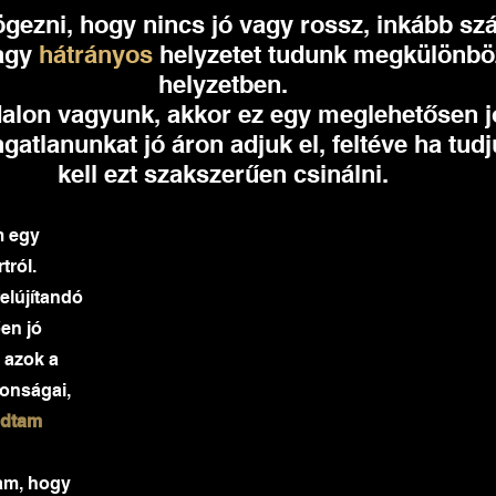
ögezni, hogy nincs jó vagy rossz, inkább s
agy 
hátrányos 
helyzetet tudunk megkülönböz
helyzetben. 
dalon vagyunk, akkor ez egy meglehetősen j
ngatlanunkat jó áron adjuk el, feltéve ha tud
kell ezt szakszerűen csinálni.
 egy 
tról.
felújítandó 
en jó 
 azok a 
donságai, 
tudtam 
am, hogy 