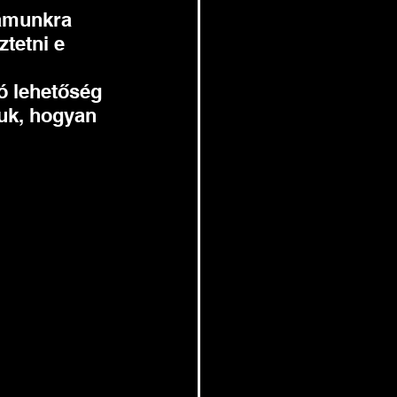
zámunkra 
tetni e 
ó lehetőség 
juk, hogyan 