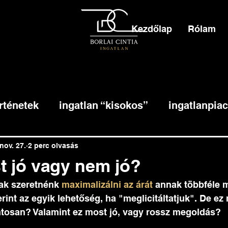
Kezdőlap
Rólam
rténetek
ingatlan “kisokos”
ingatlanpiac
nov. 27.
2 perc olvasás
st jó vagy nem jó?
ak szeretnénk
 maximalizálni az árát
 annak többféle m
nt az egyik lehetőség, ha "meglicitáltatjuk". De ez mi
tosan? Valamint ez most jó, vagy rossz megoldás? 