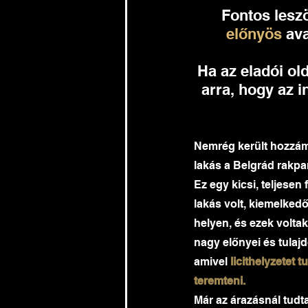
Fontos lesz
előnyös
 av
Ha az eladói ol
arra, hogy az i
Nemrég került hozzám
lakás a Belgrád rakpar
Ez egy kicsi, teljesen 
lakás volt, kiemelkedő
helyen, és ezek voltak
nagy előnyei és tulaj
amivel
 licithelyzetet 
teremteni.
Már az árazásnál tudt