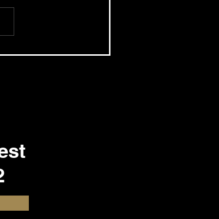
yot megy az
tlanpiac - csökkent az
kesítési idő is
est
2