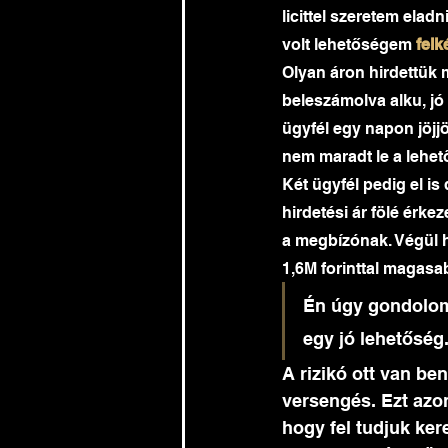
licittel szeretem eladni
volt lehetőségem
 felk
Olyan áron hirdettük m
beleszámolva alku, jó
ügyfél egy napon jöjj
nem maradt le a lehet
Két ügyfél pedig el is 
hirdetési ár fölé érke
a megbízónak. Végül hé
1,6M forinttal magasab
Én úgy gondolom, 
egy jó lehetőség.
A rizikó ott van be
versengés. Ezt azo
hogy fel tudjuk ker