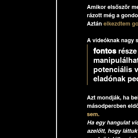
Amikor elsőször me
rázott még a gondol
Aztán
 elkezdtem g
A videóknak nagy s
fontos
 része
manipulálhat
potenciális 
eladónak ped
Azt mondják, ha be
másodpercben eldő
sem. 
Ha egy hangulat vi
azelőtt, hogy láttu