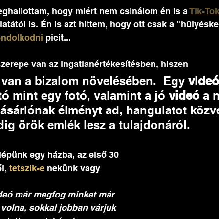
ghallottam, hogy miért nem csinálom én is a 
Tik-To
atától is. Én is azt hittem, hogy ott csak a "hülyésk
ondolkodni
 picit...
zerepe van az ingatlanértékesítésben, hiszen 
 van a bizalom növelésében.  Egy 
videó
ó mint egy fotó, valamint a jó 
videó
 a 
vásárlónak élményt ad, hangulatot közvet
ig örök emlék lesz a tulajdonáról.
lépünk egy házba, az első 30 
l, 
tetszik-e
 nekünk vagy 
deó már megfog minket már 
k volna, sokkal jobban várjuk 