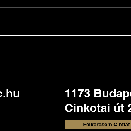
Airbnb - milyen szabályok
Nag
vonatkoznak a rövidtávú
inga
kiadásra?
érté
c.hu
1173 Budap
Cinkotai út 
Felkeresem Cintiát