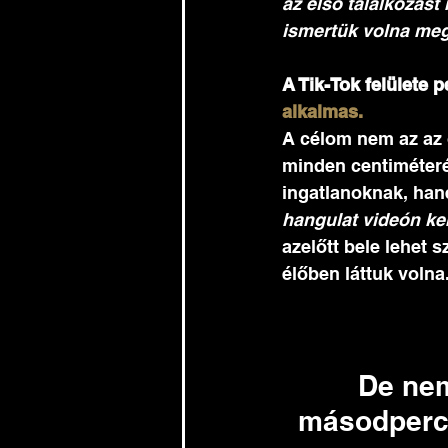
az első találkozást
ismertük volna meg
A Tik-Tok felülete p
alkalmas. 
A célom nem az az o
minden centiméter
ingatlanoknak, ha
hangulat videón ker
azelőtt bele lehet s
élőben láttuk volna.
De nem
másodperces