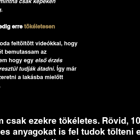
 mintha csak képeken 
. 
edig erre
 tökéletesen 
da feltöltött videókkal, hogy 
ét bemutassam az 
nem hogy egy 
első érzés 
esztül tudják átadni.
 Így már 
zeretni a lakásba mielőtt 
 
 csak ezekre tökéletes. Rövid, 10
 anyagokat is fel tudok tölteni 