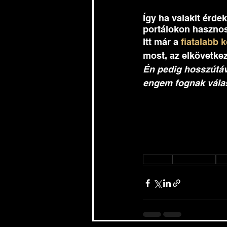
Így ha valakit érde
portálokon hasznos
Itt már a 
fiatalabb 
most, az elkövetke
Én pedig hosszútávr
engem fognak válasz
ingatlan
Borlai Cintia
el