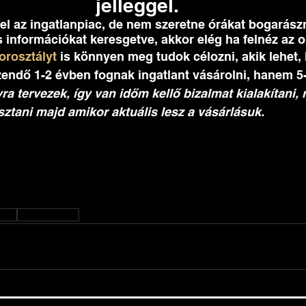
jelleggel. 
kel az ingatlanpiac, de nem szeretne órákat bogarász
 információkat keresgetve, akkor elég ha felnéz az o
korosztályt
 is könnyen meg tudok célozni, akik lehet
zendő 1-2 évben fognak ingatlant vásárolni, hanem 5-
a tervezek, így van időm kellő bizalmat kialakítani,
tani majd amikor aktuális lesz a vásárlásuk. 
adás
ingatlan árak