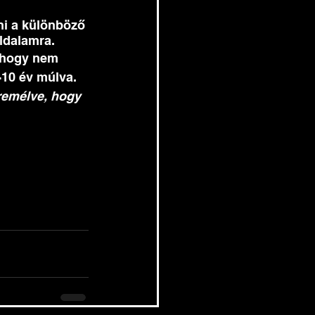
ni a különböző 
ldalamra.
, hogy nem 
10 év múlva. 
 remélve, hogy 