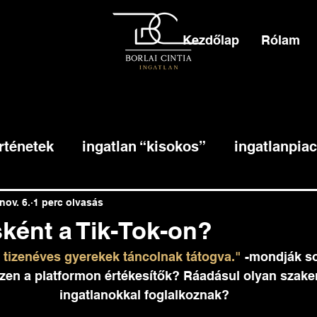
Kezdőlap
Rólam
rténetek
ingatlan “kisokos”
ingatlanpiac
nov. 6.
1 perc olvasás
sként a Tik-Tok-on?
 tizenéves gyerekek táncolnak tátogva."
 -mondják s
ezen a platformon értékesítők? Ráadásul olyan szake
ingatlanokkal foglalkoznak?