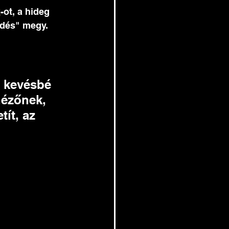
k
-ot, a hideg 
edés" megy. 
 
kevésbé 
nézőnek, 
ít, az 