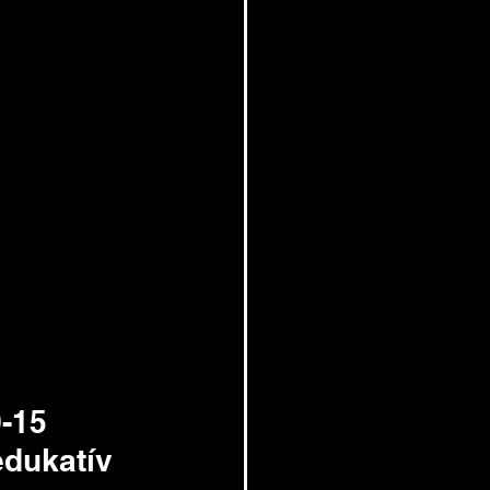
-15 
edukatív 