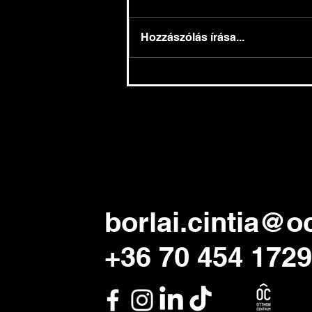
Hozzászólás írása...
Kamatmentes hitel 2025-től
- munkáshitel
borlai.cintia@o
+36 70 454 1729