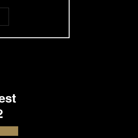
yot megy az
tlanpiac - csökkent az
kesítési idő is
est
2