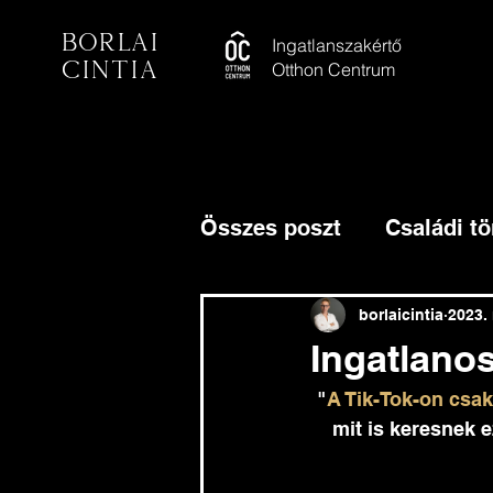
Borlai
Ingatlanszakértő
Cintia
Otthon Centrum
Összes poszt
Családi tö
borlaicintia
2023. 
Ingatlano
"
A Tik-Tok-on csak
mit is keresnek 